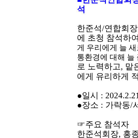
석
한준석
/
연합회장
에 초청 참석하여
게 우리에게 늘 
통환경에 대해 늘
로 노력하고, 맡
에게 유리하게 
●
일시
:
2024.2.2
●
장소
: 가락동
☞주요 참석자
한준석회장, 홍