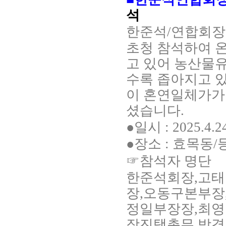
석
한준석/연합회장님께
초청 참석하여 
고 있어 농산물
수록 좁아지고 있
이 혼연일체가가
셨습니다.
●일시 : 2025.4.2
●장소 : 효목동
☞
참석자 명단
한준석회장,고태
장,오동구본부장
정일부장장,최영
장진택총무,박경